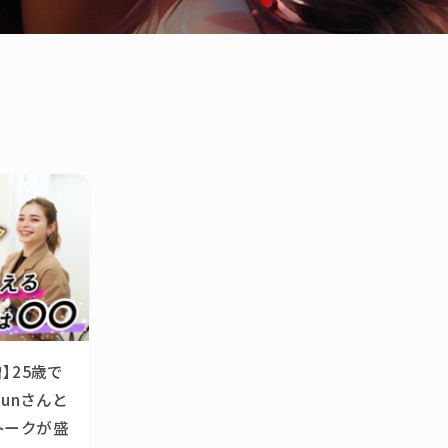
】25歳で
unさんと
トークが盛