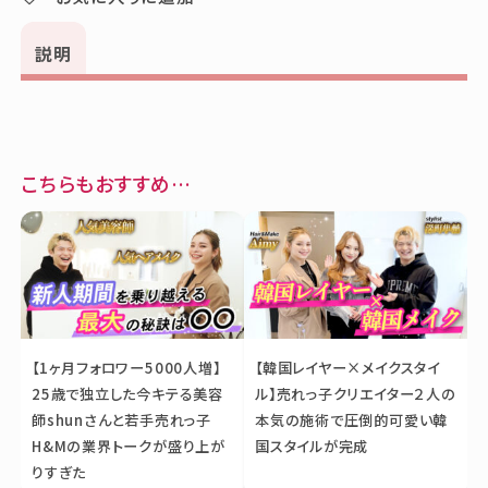
説明
こちらもおすすめ…
【1ヶ月フォロワー5000人増】
【韓国レイヤー×メイクスタイ
25歳で独立した今キテる美容
ル】売れっ子クリエイター２人の
師shunさんと若手売れっ子
本気の施術で圧倒的可愛い韓
H&Mの業界トークが盛り上が
国スタイルが完成
りすぎた